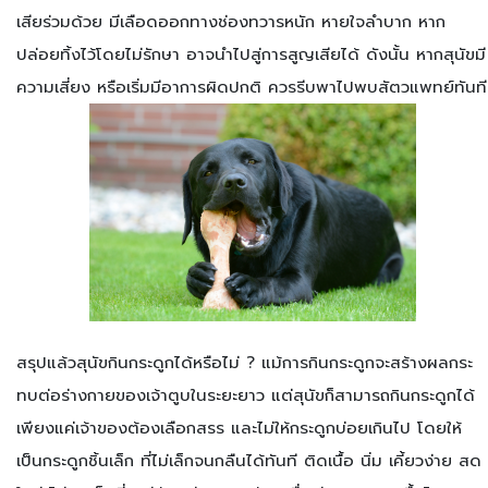
เสียร่วมด้วย มีเลือดออกทางช่องทวารหนัก หายใจลำบาก หาก
ปล่อยทิ้งไว้โดยไม่รักษา อาจนำไปสู่การสูญเสียได้ ดังนั้น หากสุนัขมี
ความเสี่ยง หรือเริ่มมีอาการผิดปกติ ควรรีบพาไปพบสัตวแพทย์ทันที
สรุปแล้วสุนัขกินกระดูกได้หรือไม่ ?
แม้การกินกระดูกจะสร้างผลกระ
ทบต่อร่างกายของเจ้าตูบในระยะยาว แต่สุนัขก็สามารถกินกระดูกได้
เพียงแค่เจ้าของต้องเลือกสรร และไม่ให้กระดูกบ่อยเกินไป โดยให้
เป็นกระดูกชิ้นเล็ก ที่ไม่เล็กจนกลืนได้ทันที ติดเนื้อ นิ่ม เคี้ยวง่าย สด