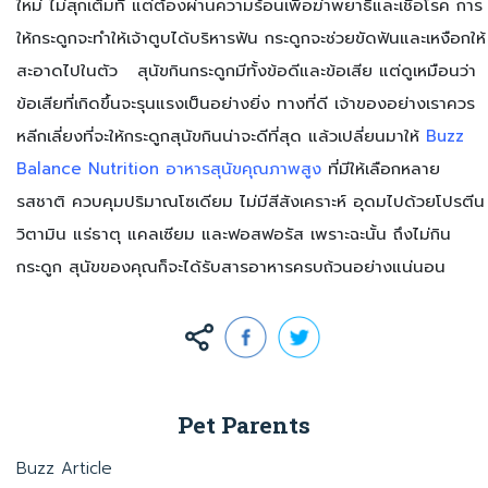
ใหม่ ไม่สุกเต็มที่ แต่ต้องผ่านความร้อนเพื่อฆ่าพยาธิและเชื้อโรค การ
ให้กระดูกจะทำให้เจ้าตูบได้บริหารฟัน กระดูกจะช่วยขัดฟันและเหงือกให้
สะอาดไปในตัว
สุนัขกินกระดูกมีทั้งข้อดีและข้อเสีย แต่ดูเหมือนว่า
ข้อเสียที่เกิดขึ้นจะรุนแรงเป็นอย่างยิ่ง ทางที่ดี เจ้าของอย่างเราควร
หลีกเลี่ยงที่จะให้กระดูกสุนัขกินน่าจะดีที่สุด แล้วเปลี่ยนมาให้
Buzz
Balance Nutrition อาหารสุนัขคุณภาพสูง
ที่มีให้เลือกหลาย
รสชาติ ควบคุมปริมาณโซเดียม ไม่มีสีสังเคราะห์ อุดมไปด้วยโปรตีน
วิตามิน แร่ธาตุ แคลเซียม และฟอสฟอรัส เพราะฉะนั้น ถึงไม่กิน
กระดูก สุนัขของคุณก็จะได้รับสารอาหารครบถ้วนอย่างแน่นอน
Pet Parents
Buzz Article