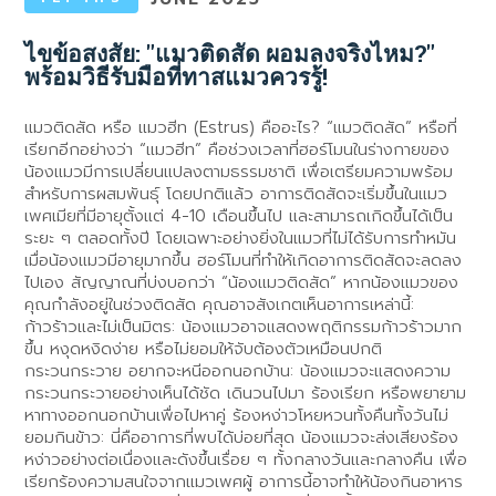
ไขข้อสงสัย: "แมวติดสัด ผอมลงจริงไหม?"
พร้อมวิธีรับมือที่ทาสแมวควรรู้!
แมวติดสัด หรือ แมวฮีท (Estrus) คืออะไร? “แมวติดสัด” หรือที่
เรียกอีกอย่างว่า “แมวฮีท” คือช่วงเวลาที่ฮอร์โมนในร่างกายของ
น้องแมวมีการเปลี่ยนแปลงตามธรรมชาติ เพื่อเตรียมความพร้อม
สำหรับการผสมพันธุ์ โดยปกติแล้ว อาการติดสัดจะเริ่มขึ้นในแมว
เพศเมียที่มีอายุตั้งแต่ 4-10 เดือนขึ้นไป และสามารถเกิดขึ้นได้เป็น
ระยะ ๆ ตลอดทั้งปี โดยเฉพาะอย่างยิ่งในแมวที่ไม่ได้รับการทำหมัน
เมื่อน้องแมวมีอายุมากขึ้น ฮอร์โมนที่ทำให้เกิดอาการติดสัดจะลดลง
ไปเอง สัญญาณที่บ่งบอกว่า “น้องแมวติดสัด” หากน้องแมวของ
คุณกำลังอยู่ในช่วงติดสัด คุณอาจสังเกตเห็นอาการเหล่านี้:
ก้าวร้าวและไม่เป็นมิตร: น้องแมวอาจแสดงพฤติกรรมก้าวร้าวมาก
ขึ้น หงุดหงิดง่าย หรือไม่ยอมให้จับต้องตัวเหมือนปกติ
กระวนกระวาย อยากจะหนีออกนอกบ้าน: น้องแมวจะแสดงความ
กระวนกระวายอย่างเห็นได้ชัด เดินวนไปมา ร้องเรียก หรือพยายาม
หาทางออกนอกบ้านเพื่อไปหาคู่ ร้องหง่าวโหยหวนทั้งคืนทั้งวันไม่
ยอมกินข้าว: นี่คืออาการที่พบได้บ่อยที่สุด น้องแมวจะส่งเสียงร้อง
หง่าวอย่างต่อเนื่องและดังขึ้นเรื่อย ๆ ทั้งกลางวันและกลางคืน เพื่อ
เรียกร้องความสนใจจากแมวเพศผู้ อาการนี้อาจทำให้น้องกินอาหาร