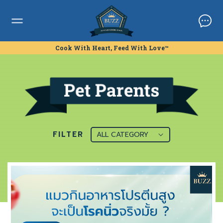
Cook With Heart, Feed With Love™
FILTER