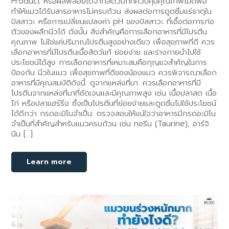
Product หรือผลพลอยได้จากสัตว์ปีกที่ควบคุมคุณภาพไม่ดีพอ
ทำให้แมวได้รับสารอาหารไม่ครบถ้วน ส่งผลต่อการดูดซึมแร่ธาตุใน
ปัสสาวะ หรือการเปลี่ยนแปลงค่า pH ของปัสสาวะ ที่เอื้อต่อการก่อ
ตัวของผลึกนิ่วได้ ดังนั้น สิ่งสำคัญคือการเลือกอาหารที่มีโปรตีน
คุณภาพ ไม่ใช่แค่ปริมาณโปรตีนสูงอย่างเดียว เพื่อสุขภาพที่ดี ควร
เลือกอาหารที่มีโปรตีนเนื้อสัตว์แท้ ย่อยง่าย และร่างกายนำไปใช้
ประโยชน์ได้สูง การเลือกอาหารที่เหมาะสมคือกุญแจสำคัญในการ
ป้องกัน นิ่วในแมว เพื่อสุขภาพที่ดีของน้องแมว ควรพิจารณาเลือก
อาหารที่มีคุณสมบัติดังนี้: ดูจากแหล่งที่มา: ควรเลือกอาหารที่มี
โปรตีนจากแหล่งที่มาที่ชัดเจนและมีคุณภาพสูง เช่น เนื้อปลาสด เนื้อ
ไก่ หรือปลาแฮร์ริ่ง ซึ่งเป็นโปรตีนที่ย่อยง่ายและดูดซึมไปใช้ประโยชน์
ได้ดีกว่า กรดอะมิโนจำเป็น: ตรวจสอบให้แน่ใจว่าอาหารมีกรดอะมิโน
จำเป็นที่สำคัญสำหรับแมวครบถ้วน เช่น ทอรีน (Taurine), อาร์จิ
นีน […]
Learn more