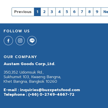
Previous
1
2
3
4
5
6
7
8
9
Ne
FOLLOW US
OUR COMPANY
Austam Goods Corp.,Ltd.
350,352 Udomsuk Rd.,
Sukhumvit 103, Kwaeng Bangna,
Khet Bangna, Bangkok 10260
E-mail :
inquiries@buzzpetsfood.com
Telephone :
(+66) 0-2749-4667-72