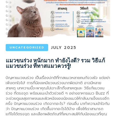
JULY 2025
UNCATEGORIZED
แมวขนร่วง หนักมาก ทำยังไงดี? รวม วิธีแก้
แมวขนร่วง ที่ทาสแมวควรรู้!
ปัญหาแมวขนร่วง เป็นเรื่องปกติที่ทาสแมวหลายคนกังวลใจ แต่อย่า
เพิ่งตกใจไป! การที่น้องเหมียวขนร่วงมากผิดปกติ อาจมีหลาย
สาเหตุ บทความนี้จะพาคุณไปเจาะลึกถึงสาเหตุและ วิธีแก้แมวขน
ร่วง ที่ตรงจุด พร้อมแนะนำตัวช่วยดี ๆ อย่างอาหารแมว Buzz ที่
จะช่วยดูแลสุขภาพขนและผิวหนังของน้องแมวให้กลับมาแข็งแรงอีก
ครั้ง ปัญหาแมวขนร่วง เกิดจากอะไร? ก่อนอื่น มาทำความเข้าใจกัน
ว่า ปัญหาแมวขนร่วง เกิดขึ้นจากอะไรได้บ้าง เพื่อให้เราสามารถ
แก้ไขได้ตรงจุด และเลือกผลิตภัณฑ์ที่เหมาะสมให้กับน้องแมวที่คุณ