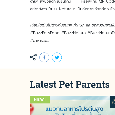
ง่ายๆ เพียงลงทะเบียนผ่าน
ลิงก์
หรือสแกน QR Code แล
อย่างยิ่งว่า Buzz Netura จะเป็นอีกทางเลือกที่ตอบโจทย
เงื่อนไขเป็นไปตามที่บริษัทฯ กำหนด และขอสงวนสิทธิ์ใ
#BuzzPetsFood #BuzzNetura #BuzzNeturaDog
#อาหารแมว
Latest Pet Parents
NEW!