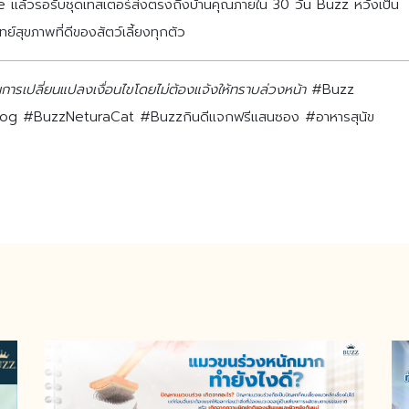
้วรอรับชุดเทสเตอร์ส่งตรงถึงบ้านคุณภายใน 30 วัน Buzz หวังเป็น
์สุขภาพที่ดีของสัตว์เลี้ยงทุกตัว
นการเปลี่ยนแปลงเงื่อนไขโดยไม่ต้องแจ้งให้ทราบล่วงหน้า
#Buzz
 #BuzzNeturaCat #Buzzกินดีแจกฟรีแสนซอง #อาหารสุนัข